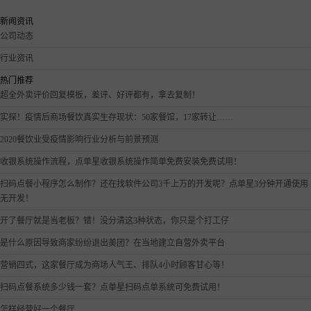
新闻资讯
公司动态
行业资讯
热门推荐
超全外卖评价回复模板，差评、好评都有，拿去复制！
实探！疫情后商场餐饮真实生存现状：50家餐馆，17家转让……
2020餐饮业受疫情影响行业分析与前景预测
收银系统操作流程，点单星收银系统操作简单免费安装免费试用！
扫码点餐小程序怎么制作？还在找软件公司3千上万的开发呢？点单星3分钟开通使用
无开发！
开了餐厅就是当老板？错！没分清这3种状态，你只是个打工仔
是什么原因导致商家纷纷退出美团？在当地建立自营外卖平台
营销四式，这家餐厅成为商场人气王、排队4小时顾客甘心等！
扫码点餐系统多少钱一套？点单星扫码点单系统可免费试用！
怎样经营好一个餐厅