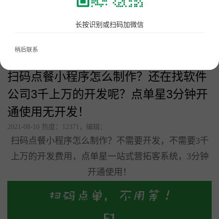
美食广场数字化解决方案
首页
长按识别或扫码加微信
点单星门店小程序
新闻资讯
扫码点餐小程序怎么制作？还在找软件公司3千上万的开发呢？点单星3分钟开通使用
稍后联系
智慧城管执法静态停车管理系统
无开发！
扫码点餐小程序怎么制作？还在找软件
待办通——会议360度通知
公司3千上万的开发呢？点单星3分钟开
配套硬件产品：
通使用无开发！
立式刷脸支付
2021-08-10 热度：12371，编辑：
门店收银机
扫码点餐小程序怎么制作？不需要开发，不需要3千
10.1寸高清屏点单平板
上万的开发费用，点单星一站式营拓客系统，3分钟
打印机
开通使用！
扫码枪
58小票打印纸
服务市场