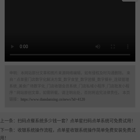
申明：本网站部分文章和图片来源网络编辑，如有侵权及时沟通删除。 来
自 “ 点单星门店数字化解决方案_数字食堂_数字团餐_数字餐补_连锁管理
系统_美食广场数字化_门店收银会员系统_门店私域小程序_门店批发小程
序 ” 网站原创文章，如需转载，请注明出处，否则将追究法律责任。 本页
链接：
https://www.diandanxing.cn/news?id=4120
上一条：扫码点餐系统多少钱一套？点单星扫码点单系统可免费试用！
下一条：收银系统操作流程，点单星收银系统操作简单免费安装免费试
用！