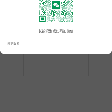
美食广场数字化解决方案
点单星门店小程序
智慧城管执法静态停车管理系统
湖南省五溪消防职业技术培训学校 五溪消防
长按识别或扫码加微信
待办通——会议360度通知
稍后联系
配套硬件产品：
立式刷脸支付
门店收银机
10.1寸高清屏点单平板
打印机
扫码枪
58小票打印纸
服务市场