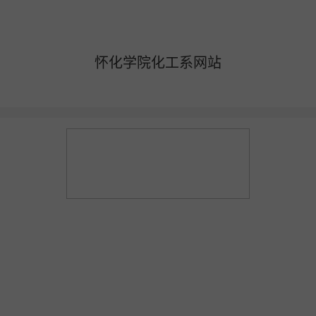
更多产品
开店咨询：19892967145 商家服务：19892967145
怀化学院化工系网站