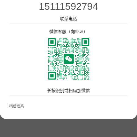
15111592794
美食广场数字化解决方案
点单星门店小程序
联系电话
微信客服（向经理）
智慧城管执法静态停车管理系统
大餐小食
待办通——会议360度通知
配套硬件产品：
立式刷脸支付
门店收银机
长按识别或扫码加微信
10.1寸高清屏点单平板
打印机
稍后联系
扫码枪
58小票打印纸
服务市场