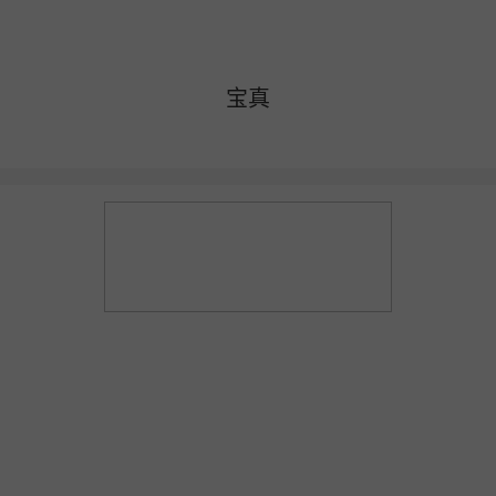
更多产品
开店咨询：19892967145 商家服务：19892967145
宝真