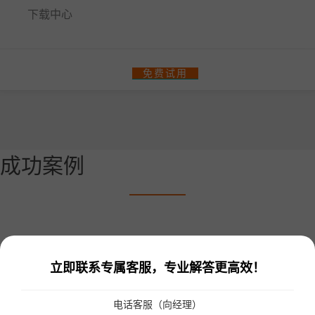
下载中心
餐饮门店收银管理系统
免费试用
零售、美业收银管理系统
热门解决方案
智汇商场数字化解决方案
成功案例
商场快速招商！
多门店管理
统一会员、营销管理
统一收银
会员一卡通
统一会员流量小程序
收银软硬件全套支持
更多解决方案
立即联系专属客服，专业解答更高效！
连锁品牌数字化平台解决方案
电话客服（向经理）