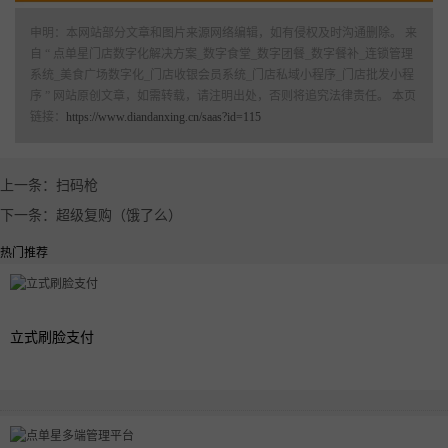
申明：本网站部分文章和图片来源网络编辑，如有侵权及时沟通删除。 来
自 “ 点单星门店数字化解决方案_数字食堂_数字团餐_数字餐补_连锁管理
系统_美食广场数字化_门店收银会员系统_门店私域小程序_门店批发小程
序 ” 网站原创文章，如需转载，请注明出处，否则将追究法律责任。 本页
链接：
https://www.diandanxing.cn/saas?id=115
上一条：扫码枪
下一条：超级复购（饿了么）
热门推荐
立式刷脸支付