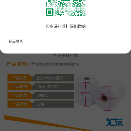
美食广场数字化解决方案
首页
点单星门店小程序
云端SAAS产品
80小票打印纸
长按识别或扫码加微信
智慧城管执法静态停车管理系统
去购买
80小票打印纸
稍后联系
待办通——会议360度通知
2019-07-28 热度：9809
80小票打印纸
配套硬件产品：
立式刷脸支付
门店收银机
10.1寸高清屏点单平板
打印机
扫码枪
58小票打印纸
服务市场