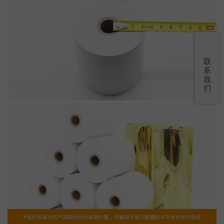
联
系
我
们