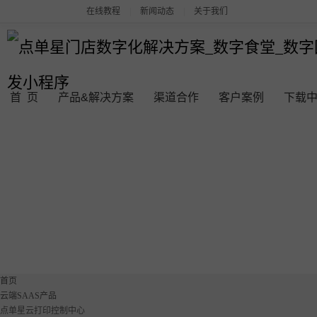
在线教程
|
新闻动态
|
关于我们
首 页
产品&解决方案
渠道合作
客户案例
下载
点单星系列产品
连锁品牌数字化平台解决方案
点单星数字食堂解决方案
点单星数字团餐系统
首页
云端SAAS产品
餐饮门店收银管理系统
点单星云打印控制中心