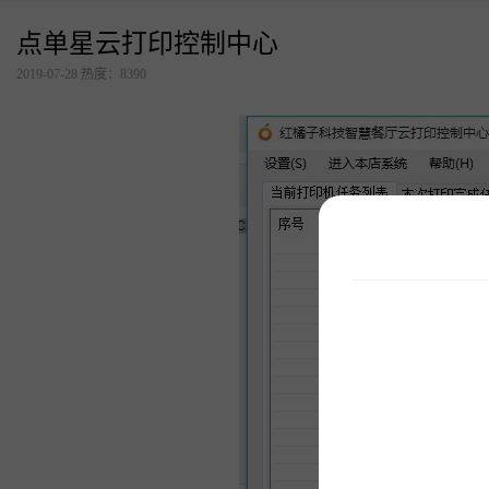
点单星云打印控制中心
更多解决方案
2019-07-28 热度：8390
连锁品牌数字化平台解决
方案
美食广场数字化解决方案
点单星门店小程序
智慧城管执法静态停车管
理系统
待办通——会议360度通知
配套硬件产品：
立式刷脸支付
门店收银机