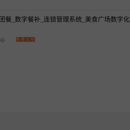
免费试用
中心
热门解决方案
智汇商场数字化
美食广场数字化解决方案
商场快速招商！
多门店管理
统一会员、营
点单星数字餐补消费系统
统一收银
会员一卡通
点单星门店小程序
统一会员流量小程序
收银软硬件全套支持
零售、美业收银管理系统