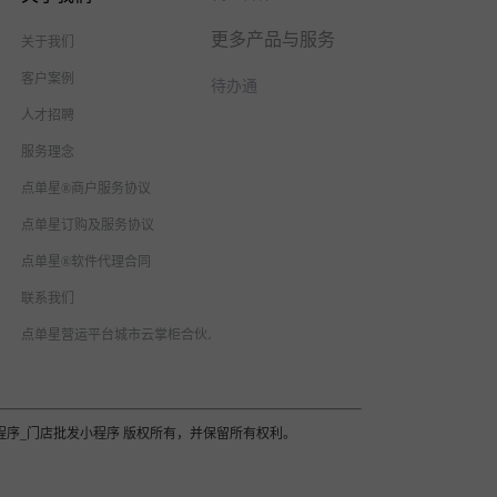
更多产品与服务
关于我们
客户案例
待办通
人才招聘
服务理念
点单星®商户服务协议
点单星订购及服务协议
点单星®软件代理合同
联系我们
点单星营运平台城市云掌柜合伙人合作协议
域小程序_门店批发小程序 版权所有，并保留所有权利。