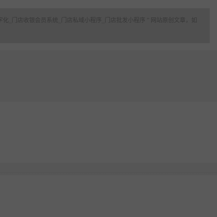
化_门店收银会员系统_门店私域小程序_门店批发小程序 ” 网站原创文章，如