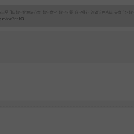
点单星门店数字化解决方案_数字食堂_数字团餐_数字餐补_连锁管理系统_美食广场数字
g.cn/saas?id=103