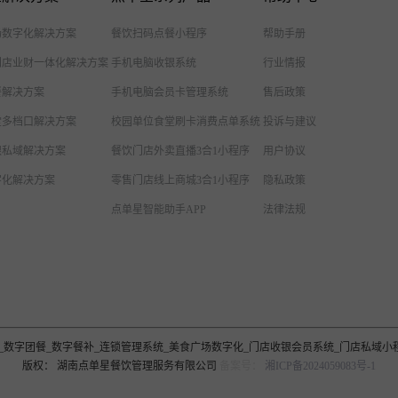
场数字化解决方案
餐饮扫码点餐小程序
帮助手册
门店业财一体化解决方案
手机电脑收银系统
行业情报
餐解决方案
手机电脑会员卡管理系统
售后政策
堂多档口解决方案
校园单位食堂刷卡消费点单系统
投诉与建议
银私域解决方案
餐饮门店外卖直播3合1小程序
用户协议
字化解决方案
零售门店线上商城3合1小程序
隐私政策
点单星智能助手APP
法律法规
数字食堂_数字团餐_数字餐补_连锁管理系统_美食广场数字化_门店收银会员系统_门店私
版权： 湖南点单星餐饮管理服务有限公司
备案号：
湘ICP备2024059083号-1