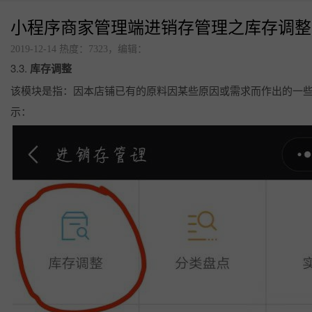
小程序商家管理端进销存管理之库存调整
更多解决方案
2019-12-14 热度：7323，编辑：
3.3.
库存调整
连锁品牌数字化平台解决
方案
该模块是指：因本店铺已有的原料因某些原因或需求而作出的一些
美食广场数字化解决方案
示：
点单星门店小程序
智慧城管执法静态停车管
理系统
待办通——会议360度通知
配套硬件产品：
立式刷脸支付
门店收银机