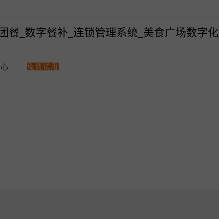
免费试用
中心
热门解决方案
智汇商场数字化
美食广场数字化解决方案
商场快速招商！
多门店管理
统一会员、营
点单星数字餐补消费系统
统一收银
会员一卡通
点单星门店小程序
统一会员流量小程序
收银软硬件全套支持
零售、美业收银管理系统