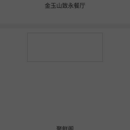
金玉山致永餐厅
聚鲜阁