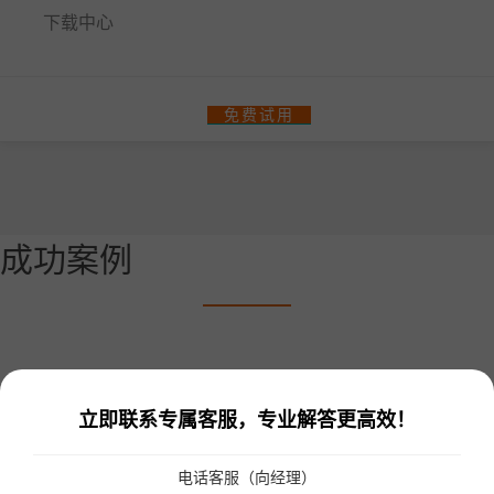
下载中心
餐饮门店收银管理系统
免费试用
零售、美业收银管理系统
热门解决方案
智汇商场数字化解决方案
成功案例
商场快速招商！
多门店管理
统一会员、营销管理
统一收银
会员一卡通
统一会员流量小程序
收银软硬件全套支持
更多解决方案
立即联系专属客服，专业解答更高效！
连锁品牌数字化平台解决方案
电话客服（向经理）